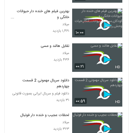
بهترین فیلم های خنده دار حیوانات
خانگی و
کودکان,مستند,حیوانات,شکار,حیات
میلاد
وحش,راز بقا
۱,۴۶۱ بازدید
۱۰:۰۰
تقابل هالند و مسی
میلاد
۴۳۶ بازدید
۰۰:۲۱
HD
دانلود سریال مهمونی 2 قسمت
چهاردهم
دانلود فیلم و سریال ایرانی بصورت قانونی
۳۱ بازدید
۰۰:۵۹
HD
لحظات عجیب و خنده دار فوتبال
میلاد
۳۲۳ بازدید