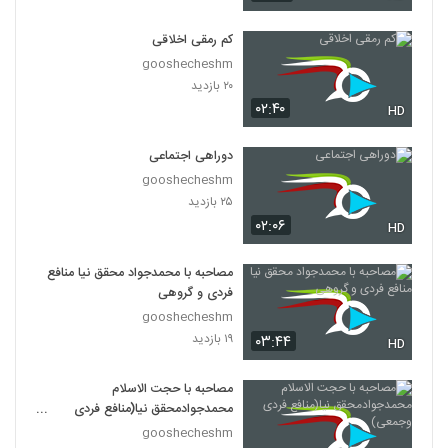
کم رمقی اخلاقی
gooshecheshm
۲۰ بازدید
۰۲:۴۰
HD
دوراهی اجتماعی
gooshecheshm
۲۵ بازدید
۰۲:۰۶
HD
مصاحبه با محمدجواد محقق نیا منافع
فردی و گروهی
gooshecheshm
۱۹ بازدید
۰۳:۴۴
HD
مصاحبه با حجت الاسلام
محمدجوادمحقق نیا(منافع فردی
وجمعی)
gooshecheshm