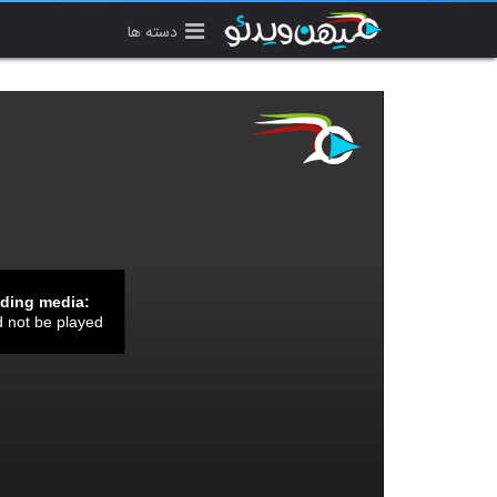
دسته ها
ading media:
d not be played