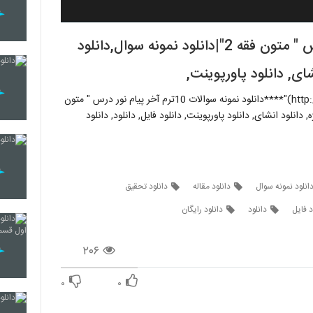
دانلود نمونه سوالات 10ترم آخر پیام نور درس " متون فقه 2"|دانلود نمونه سوال,دانلود
شای, دانلود پاورپوینت,
"[برای دانلود این فایل لطفا اینجا کلیک کنید](http://cutt.us/OylYg)"****دانلود نمونه سوالات 10ترم آخر پیام نور درس " متون
ژه, دانلود انشای, دانلود پاورپوینت, دانلود فایل, دانلود, دانلود
دانلود مقاله
دانلود تحقیق
د فایل
دانلود
دانلود رایگان
۲۰۶
۰
۰