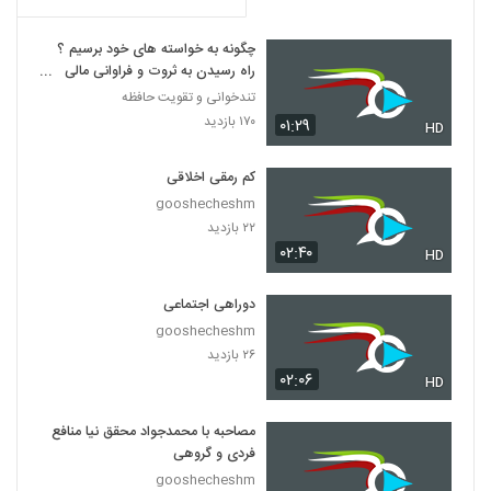
چگونه به خواسته های خود برسیم ؟
راه رسیدن به ثروت و فراوانی مالی
چیست؟
تندخوانی و تقویت حافظه
۱۷۰ بازدید
۰۱:۲۹
HD
کم رمقی اخلاقی
gooshecheshm
۲۲ بازدید
۰۲:۴۰
HD
دوراهی اجتماعی
gooshecheshm
۲۶ بازدید
۰۲:۰۶
HD
مصاحبه با محمدجواد محقق نیا منافع
فردی و گروهی
gooshecheshm