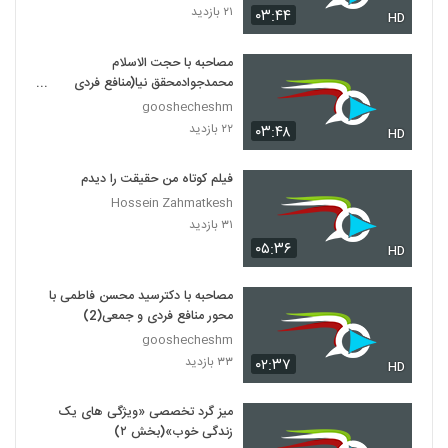
۲۱ بازدید
۰۳:۴۴
HD
مصاحبه با حجت الاسلام
محمدجوادمحقق نیا(منافع فردی
وجمعی)
gooshecheshm
۲۲ بازدید
۰۳:۴۸
HD
فیلم کوتاه من حقیقت را دیدم
Hossein Zahmatkesh
۳۱ بازدید
۰۵:۳۶
HD
مصاحبه با دکترسید محسن فاطمی با
محور منافع فردی و جمعی(2)
gooshecheshm
۳۳ بازدید
۰۲:۳۷
HD
میز گرد تخصصی «ویژگی های یک
زندگی خوب»(بخش ۲)