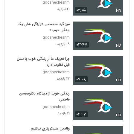
gooshecheshm
۲۱ بازدید
۰۲:۰۵
HD
میز گرد تخصصی «ویژگی های یک
زندگی خوب»
gooshecheshm
۱۸ بازدید
۰۳:۴۷
HD
چرا تعریف ما از زندگی خوب با نسل
قبل تفاوت دارد
gooshecheshm
۲۲ بازدید
۰۷:۰۸
HD
زندگی خوب از دیدگاه دکترمحسن
فاطمی
gooshecheshm
۱۹ بازدید
۰۲:۲۷
HD
والدین هلیکوپتری نباشیم