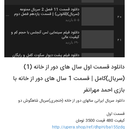
دانلود قسمت 11 فصل 2 سریال ممنوعه
(سریال)(قانونی) | قسمت یازدهم فصل دوم
20
ممنوعه -HD
۵۰۵ بازدید
دانلود فیلم سینمایی لس آنجلس با حجم کم و
کیفیت عالی
21
۶۹۰ بازدید
دانلود فیلم پشت دیوار سکوت کامل و رایگان
۵۶۹ بازدید
22
دانلود قسمت اول سال های دور از خانه (1)
(سریال)کامل | قسمت 1 سال های دور از خانه با
دانلود رایگان فیلم خانم یایا با کیفیت عالی و
حجم کم
23
بازی احمد مهرانفر
۹۶۲ بازدید
دانلود سریال ایرانی سالهای دور از خانه (خنجری)سریال شاهگوش دو
دانلود کامل فیلم دزد و پری 2 رایگان
۱,۰۳۳ بازدید
24
قسمت اول
کیفیت 480 قیمت 3500 تومان
دانلود کامل و رایگان فیلم گروه آلما (نسخه کامل
http://upera.shop/ref/dhpH/ba155zdq
)(بدون سانسور)