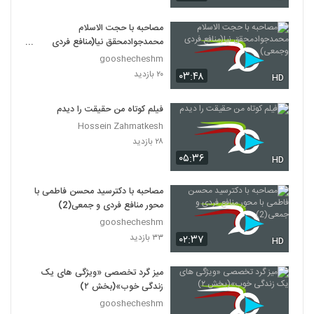
مصاحبه با حجت الاسلام
محمدجوادمحقق نیا(منافع فردی
وجمعی)
gooshecheshm
۲۰ بازدید
۰۳:۴۸
HD
فیلم کوتاه من حقیقت را دیدم
Hossein Zahmatkesh
۲۸ بازدید
۰۵:۳۶
HD
مصاحبه با دکترسید محسن فاطمی با
محور منافع فردی و جمعی(2)
gooshecheshm
۳۳ بازدید
۰۲:۳۷
HD
میز گرد تخصصی «ویژگی های یک
زندگی خوب»(بخش ۲)
gooshecheshm