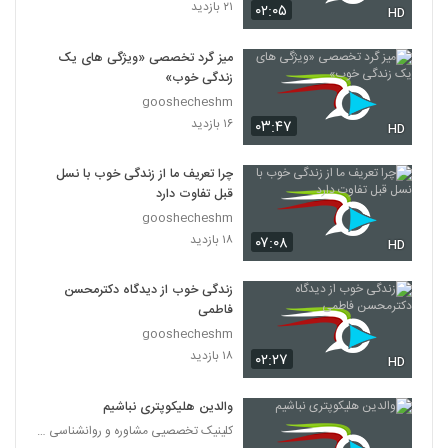
۲۱ بازدید
۰۲:۰۵
HD
میز گرد تخصصی «ویژگی های یک
زندگی خوب»
gooshecheshm
۱۶ بازدید
۰۳:۴۷
HD
چرا تعریف ما از زندگی خوب با نسل
قبل تفاوت دارد
gooshecheshm
۱۸ بازدید
۰۷:۰۸
HD
زندگی خوب از دیدگاه دکترمحسن
فاطمی
gooshecheshm
۱۸ بازدید
۰۲:۲۷
HD
والدین هلیکوپتری نباشیم
کلینیک تخصصیی مشاوره و روانشناسی خانواده ایرانی