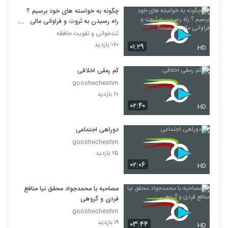
چگونه به خواسته های خود برسیم ؟
راه رسیدن به ثروت و فراوانی مالی
چیست؟
تندخوانی و تقویت حافظه
۱۷۰ بازدید
۰۱:۲۹
HD
کم رمقی اخلاقی
gooshecheshm
۲۰ بازدید
۰۲:۴۰
HD
دوراهی اجتماعی
gooshecheshm
۲۵ بازدید
۰۲:۰۶
HD
مصاحبه با محمدجواد محقق نیا منافع
فردی و گروهی
gooshecheshm
۱۹ بازدید
۰۳:۴۴
HD