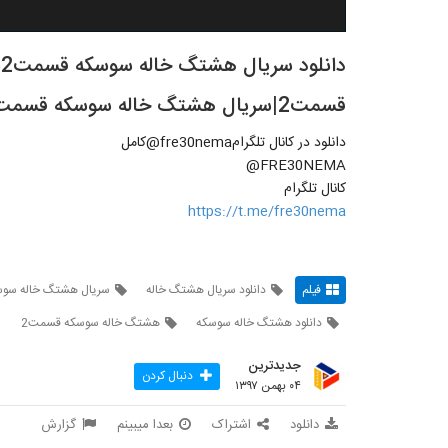
قسمت2|سریال هشتگ خاله سوسکه قسمت دوم
دانلود در کانال تلگرامfre30nema@کامل
FRE30NEMA@
کانال تلگرام
https://t.me/fre30nema
فیلم
دانلود سریال هشتگ خاله
سریال هشتگ خاله سوس
دانلود هشتگ خاله سوسکه
هشتگ خاله سوسکه قسمت2
جدیدترین
دنبال کردن
۰۴ بهمن ۱۳۹۷
دانلود
اشتراک
بعدا میبینم
گزارش