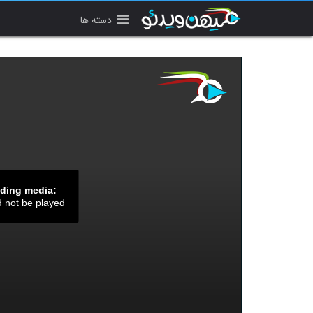
دسته ها
ading media:
d not be played