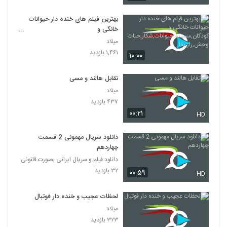
بهترین فیلم های خنده دار حیوانات
خانگی و
کودکان,مستند,حیوانات,شکار,حیات
میلاد
وحش,راز بقا
۱,۴۶۱ بازدید
۱۰:۰۰
تقابل هالند و مسی
میلاد
۴۳۷ بازدید
۰۰:۲۱
HD
دانلود سریال مهمونی 2 قسمت
چهاردهم
دانلود فیلم و سریال ایرانی بصورت قانونی
۳۲ بازدید
۰۰:۵۹
HD
لحظات عجیب و خنده دار فوتبال
میلاد
۳۲۳ بازدید