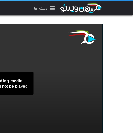
دسته ها
ading media:
d not be played