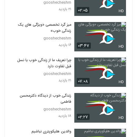
gooshecheshm
۲۱ بازدید
۰۲:۰۵
HD
میز گرد تخصصی «ویژگی های یک
زندگی خوب»
gooshecheshm
۱۶ بازدید
۰۳:۴۷
HD
چرا تعریف ما از زندگی خوب با نسل
قبل تفاوت دارد
gooshecheshm
۲۱ بازدید
۰۷:۰۸
HD
زندگی خوب از دیدگاه دکترمحسن
فاطمی
gooshecheshm
۱۸ بازدید
۰۲:۲۷
HD
والدین هلیکوپتری نباشیم