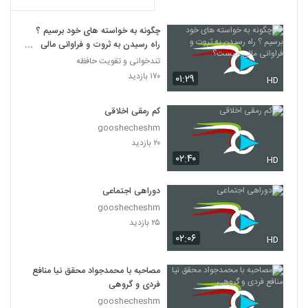
چگونه به خواسته های خود برسیم ؟
راه رسیدن به ثروت و فراوانی مالی
چیست؟
تندخوانی و تقویت حافظه
۱۷۰ بازدید
۰۱:۲۹
HD
کم رمقی اخلاقی
gooshecheshm
۲۰ بازدید
۰۲:۴۰
HD
دوراهی اجتماعی
gooshecheshm
۲۵ بازدید
۰۲:۰۶
HD
مصاحبه با محمدجواد محقق نیا منافع
فردی و گروهی
gooshecheshm