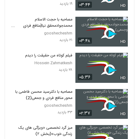
۱۹ بازدید
۰۳:۴۴
HD
مصاحبه با حجت الاسلام
محمدجوادمحقق نیا(منافع فردی
وجمعی)
gooshecheshm
۲۱ بازدید
۰۳:۴۸
HD
فیلم کوتاه من حقیقت را دیدم
Hossein Zahmatkesh
۲۸ بازدید
۰۵:۳۶
HD
مصاحبه با دکترسید محسن فاطمی با
محور منافع فردی و جمعی(2)
gooshecheshm
۳۳ بازدید
۰۲:۳۷
HD
میز گرد تخصصی «ویژگی های یک
زندگی خوب»(بخش ۲)