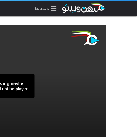
دسته ها
ading media:
d not be played