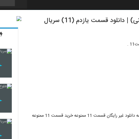
قسمت یازدهم سریال ممنوعه (سریال)(قانونی) | دانلود قسمت یازدم (11) سریال
 .