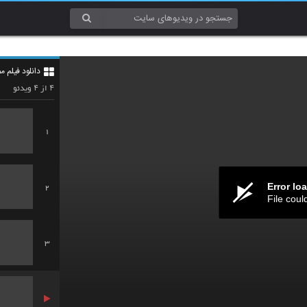
دانلود فیلم مص
۴
۴
از
ویدئو
1
Error lo
2
File coul
3