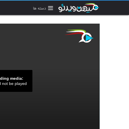
دسته ها
ading media:
d not be played