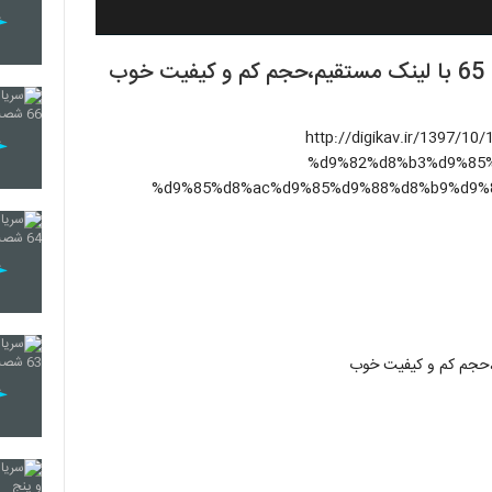
ب
(http://digikav.ir/139
%d9%82%d8%b3%d9%85%
%d9%85%d8%ac%d9%85%d9%88%d8%b9%d9%