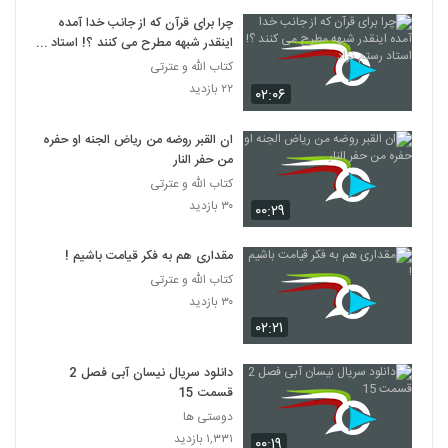
چرا برای قرآن که از جانب خدا آمده
اینقدر شبهه مطرح می کنند ؟! استاد
رستم نژاد
کتاب الله و عترتی
۲۲ بازدید
۰۲:۰۶
ان القبر روضه من ریاض الجنه او حفره
من حفر النار
کتاب الله و عترتی
۳۰ بازدید
۰۰:۲۹
مقداری هم به فکر قیامت باشیم !
کتاب الله و عترتی
۳۰ بازدید
۰۲:۲۱
دانلود سریال نیسان آبی فصل 2
قسمت 15
دوستی ها
۱,۳۳۱ بازدید
۰۰:۱۹