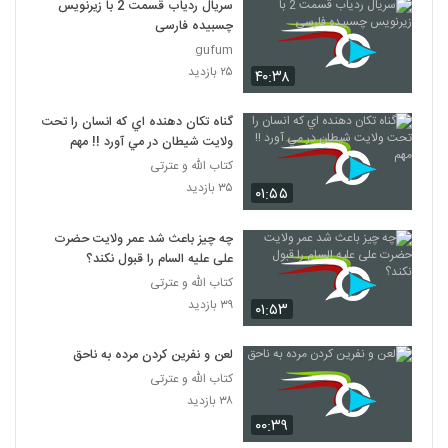
سریال ردیاب قسمت 2 با زیرنویس
چسبیده فارسی
gufum
۲۵ بازدید
۴۰:۳۸
گناه تکان دهنده اي که انسان را تحت
ولايت شيطان در مي آورد !! مهم
کتاب الله و عترتی
۳۵ بازدید
۰۱:۵۵
چه چیز باعث شد عمر ولایت حضرت
علی علیه السام را قبول نکند؟
کتاب الله و عترتی
۳۹ بازدید
۰۱:۵۳
لعن و نفرين کردن مرده به ناحق
کتاب الله و عترتی
۳۸ بازدید
۰۰:۳۹