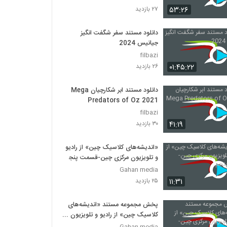
۵۳:۲۶
۲۷ بازدید
دانلود مستند سفر شگفت انگیز
جیانیس 2024
filbazi
۰۱:۴۵:۲۲
۲۶ بازدید
دانلود مستند ابر شکارچیان Mega
Predators of Oz 2021
filbazi
۴۱:۱۹
۳۰ بازدید
«اندیشه‌های کلاسیک چین» از رادیو
و تلویزیون مرکزی چین-قسمت پنجم
Gahan media
۱۱:۳۱
۲۵ بازدید
پخش مجموعه مستند «اندیشه‌های
کلاسیک چین» از رادیو و تلویزیون
مرکزی چین-قسمت چهارم
Gahan media