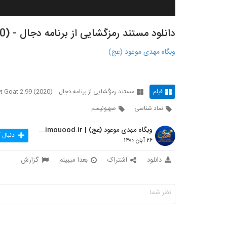
دانلود مستند رمزگشایی از برنامه دجال - I Pet Goat 2.99 (2020) - قسمت سوم
وبگاه مهدی موعود (عج)
فیلم
مستند رمزگشایی از برنامه دجال – I Pet Goat 2.99 (2020)
نماد شناسی
صهیونیسم
وبگاه مهدی موعود (عج) | mahdimouood.ir
دنبال 
۲۶ آبان ۱۴۰۰
دانلود
اشتراک
بعدا میبینم
گزارش