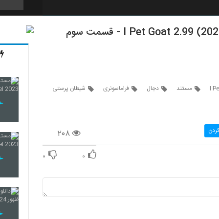
7
8
مستند
دجال
فراماسونری
شیطان پرستی
9
کردن
۲۰۸
10
۰
۰
11