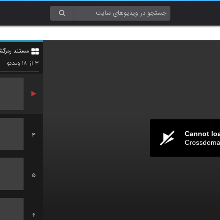
1
مستند رمزگشایی از بر
2
۱۸
۳
از
ویدئو
Cannot lo
4
Crossdomai
5
6