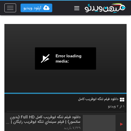
آپلود ویدیو
Toggle
vigation
Error loading
media:
دانلود فیلم تنگه ابوقریب کامل
۲
۱
از
ویدئو
دانلود فيلم تنگه ابوقریب کامل Full HD (بدون
سانسور) | فيلم سينماي تنگه ابوقریب رایگان |
فيلم تنگه ابوقریب جواد عزتی-
۷,۳۲۹ بازدید