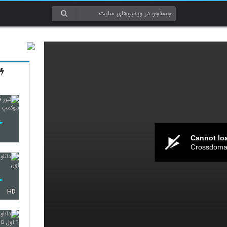
Cannot lo
Crossdomai
HD