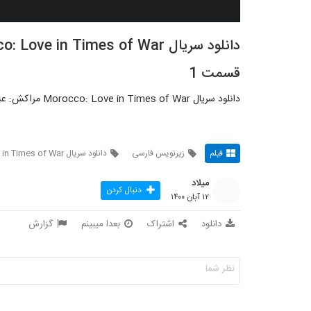
قسمت 1
دانلود سریال Morocco: Love in Times of War مراکش: عشق در دوران جنگ قسمت 1 زیرنویس فارسی
فیلم
زیرنویس فارسی
دانلود سریال Morocco Love in Times of War
میلاد
دنبال کردن
۱۲ آبان ۱۴۰۰
دانلود
اشتراک
بعدا میبینم
گزارش