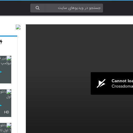
Cannot lo
Crossdomai
HD