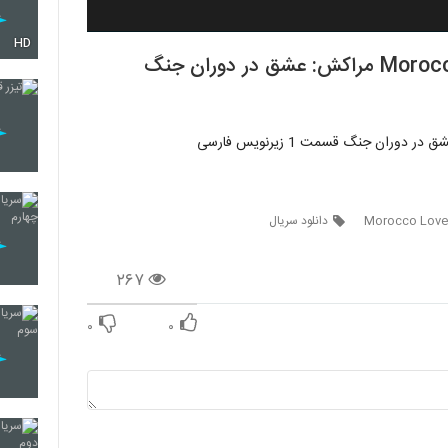
HD
دانلود سریال Morocco: Love in Times of War مراکش: عشق در دوران جنگ
دانلود سریال
۲۶۷
۰
۰