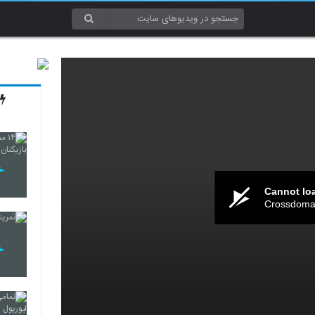
Cannot lo
Crossdomai