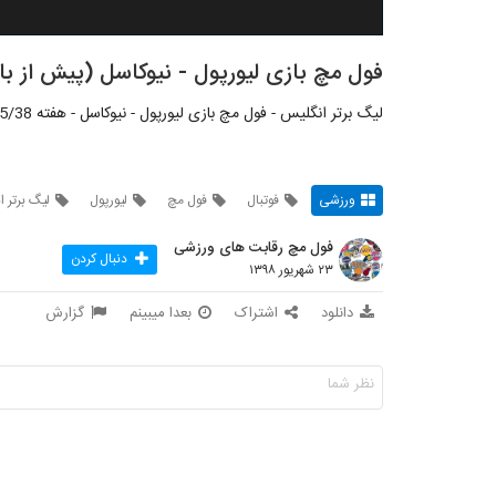
فول مچ بازی لیورپول - نیوکاسل (پیش از بازی شبکه BT)؛ لیگ
لیگ برتر انگلیس - فول مچ بازی لیورپول - نیوکاسل - هفته 05/38 - 23 شهریور 1398 - شبکه: BT Sport
ورزشی
فوتبال
فول مچ
لیورپول
لیگ برتر 
فول مچ رقابت های ورزشی
دنبال کردن
۲۳ شهریور ۱۳۹۸
دانلود
اشتراک
بعدا میبینم
گزارش