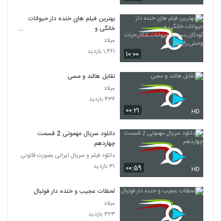
بهترین فیلم های خنده دار حیوانات
خانگی و
کودکان,مستند,حیوانات,شکار,حیات
میلاد
وحش,راز بقا
۱,۴۶۱ بازدید
۱۰:۰۰
تقابل هالند و مسی
میلاد
۴۳۶ بازدید
۰۰:۲۱
HD
دانلود سریال مهمونی 2 قسمت
چهاردهم
دانلود فیلم و سریال ایرانی بصورت قانونی
۳۱ بازدید
۰۰:۵۹
HD
لحظات عجیب و خنده دار فوتبال
میلاد
۳۲۳ بازدید