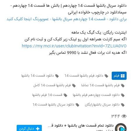
دانلود سریال بالشها قسمت 14 چهاردهم | بالش ها قسمت 14 چهاردهم -
سیمادانلود در چارچوب خانواده ایرانی
برای دانلود - قسمت 14 چهاردهم سریال بالشها - عموپورنگ اینجا کلیک کنید
اینترنت رایگان: یک گیگ یک ماهه
اگه سیم کارتت همراهه اول رو لینک زیر کلیک کن و ثبت نام کن
https://my.mci.ir/user/clubInvitation?invId=7ZLUA0VO
اگه هدیه ات برات فعال نشد با 9990 تماس بگیر
فیلم
دانلود فیلم بالشها قسمت 14
دانلود قسمت 14 بالشها
فیلم بالشها قسمت 14 نماشا
فیلم بالشها قسمت 14 کامل
دانلود قسمت چهاردهم فیلم بالشها
قسمت 14 فیلم بالشها
دانلود سریال بالشهارایگان
دانلود سریال بالشها قسمت 14
۳۴۴
دانلود تمام قسمت های بالشها + دانلود قسمت 14 چهارد
دنبال کردن