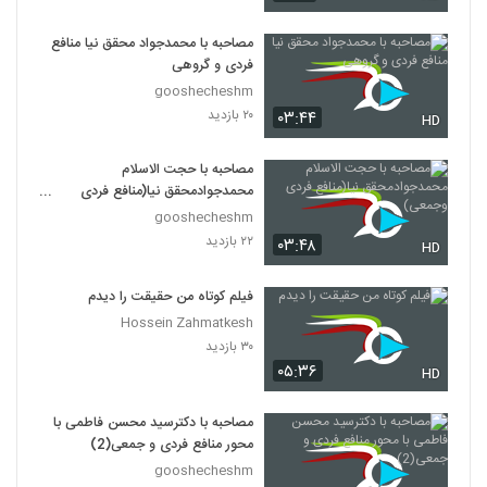
مصاحبه با محمدجواد محقق نیا منافع
فردی و گروهی
gooshecheshm
۲۰ بازدید
۰۳:۴۴
HD
مصاحبه با حجت الاسلام
محمدجوادمحقق نیا(منافع فردی
وجمعی)
gooshecheshm
۲۲ بازدید
۰۳:۴۸
HD
فیلم کوتاه من حقیقت را دیدم
Hossein Zahmatkesh
۳۰ بازدید
۰۵:۳۶
HD
مصاحبه با دکترسید محسن فاطمی با
محور منافع فردی و جمعی(2)
gooshecheshm