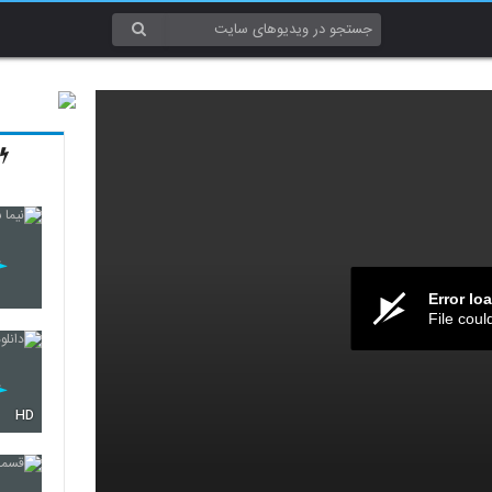
Error lo
File coul
HD