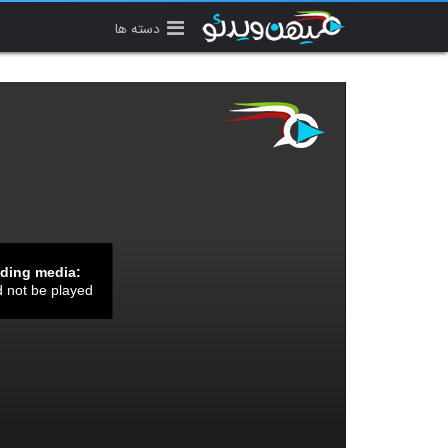
دسته ها
ading media:
d not be played