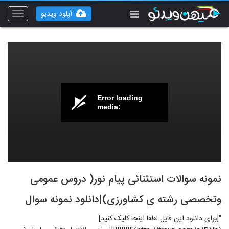
آپلود ویدیو
Toggle
vigation
Error loading
media:
نمونه سوالات استثنائی پیام نور( دروس عمومی
وتخصصی رشته ی کشاورزی)|دانلود نمونه سوال
"[برای دانلود این فایل لطفا اینجا کلیک کنید]