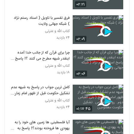
۰۲:۲۱
فرق تفسیر با تاویل ( استاد رستم نژاد
) شبکه جهانی ولایت
کتاب الله و عترتی
۲۴ بازدید
۰۲:۰۹
چرا برای قرآن که از جانب خدا آمده
اینقدر شبهه مطرح می کنند ؟! پاسخ
استاد رستم نژاد ( شبکه جهانی ولایت )
کتاب الله و عترتی
۱۸ بازدید
۰۲:۰۶
کامل ترین جواب در پاسخ به شبهه عدم
تشکیل حکومت قبل از ظهور امام زمان
عج ( بنی العباس دوم . روایات احلاس
کتاب الله و عترتی
. تشکیل حکومت معصومین
۲۴ بازدید
۰۱:۱۷:۴۵
آیا فلسطینی ها زمین های خود را به
یهودی ها فروخته بودند؟! پاسخ به