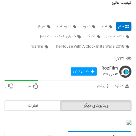
کیفیت عالی
فیلم
فیلم
دانلود
دانلود فیلم
سریال
دانلود سریال
آهنگ
خانهای با یک ساعت داخل
rozfilm
The House With A Clock In Its Walls 2018
۱,۷۳۱
RozFilm
دنبال کردن
۱۲ دی ۱۳۹۷
دانلود
بیشتر
۰
۳
ویدیوهای دیگر
نظرات