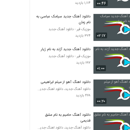
Javad Shaygan Harfaye Bachegoone
۰۰:۴۶
۱,۱۱۴ بازدید
۲۴۰ بازدید
دانلود آهنگ جدید سیامک عباسی به
نام زمان
موزیک زیبای مغرور لعنتی از هادی قاسمی
موزیک قیر - دانلود آهنگ جدبد
۲۶۱ بازدید
۰۲:۱۷
۳۲۴ بازدید
دانلود آهنگ جدید و زیبای بهادر طوافچیان با نام
دانلود آهنگ جدید آژند به نام ژیار
تو یار منی
موزیک قیر - دانلود آهنگ جدبد
۲۴۷ بازدید
۲۸۷ بازدید
۰۱:۰۰
دانلود آهنگ عطا شهریار خاتون من (Ata
Shahriar Khatoone Man)
دانلود اهنگ آهو از میثم ابراهیمی
۲۳۹ بازدید
دانلود آهنگ جدید، دانلود اهنگ جدید ایرانی
۴۶۸ بازدید
موزیک زیبای جان جانان از امیرحسین اسماعیلی
۰۰:۲۰
۲۸۵ بازدید
دانلود آهنگ حامیم به نام عشق
حامد غفاری آهنگ یه تنه
قدیمی
۲۶۹ بازدید
دانلود آهنگ جدید، دانلود اهنگ جدید ایرانی