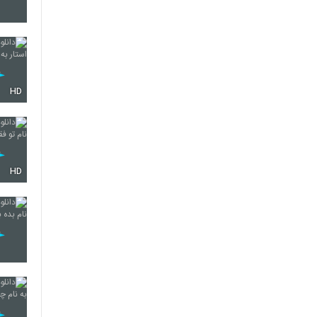
5701
HD
5702
5703
HD
5704
5705