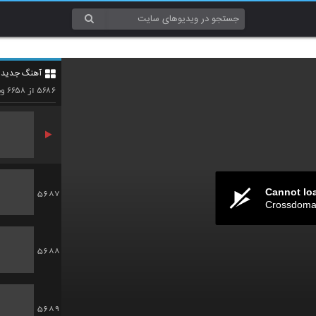
5684
آهنگ جدید 4
5685
۶۶۵۸
۵۶۸۶
از
وی
Cannot lo
5687
Crossdomai
5688
5689