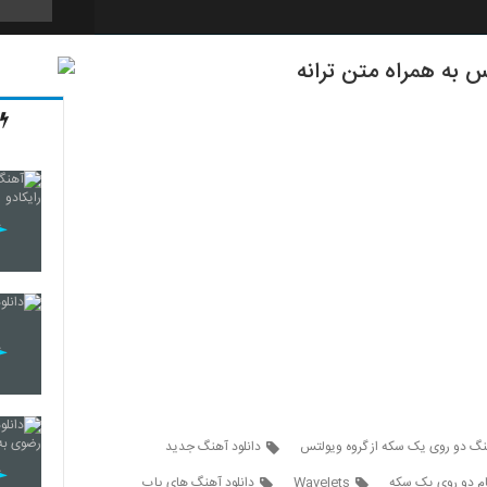
 به همراه متن ترانه
5690
5691
5692
5693
5694
هنگ دو روی یک سکه از گروه ویولتس
دانلود آهنگ جدید
ام دو روی یک سکه
Wavelets
دانلود آهنگ های پاپ