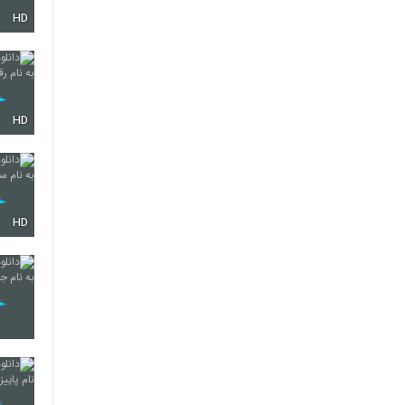
HD
5706
5707
HD
5708
HD
5709
5710
5711