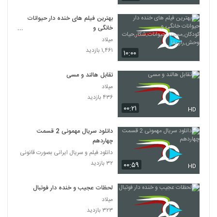
بهترین فیلم های خنده دار حیوانات
خانگی و
کودکان,مستند,حیوانات,شکار,حیات
میلاد
وحش,راز بقا
۱,۴۶۱ بازدید
۱۰:۰۰
تقابل هالند و مسی
میلاد
۴۳۶ بازدید
۰۰:۲۱
HD
دانلود سریال مهمونی 2 قسمت
چهاردهم
دانلود فیلم و سریال ایرانی بصورت قانونی
۳۲ بازدید
۰۰:۵۹
HD
لحظات عجیب و خنده دار فوتبال
میلاد
۳۲۳ بازدید