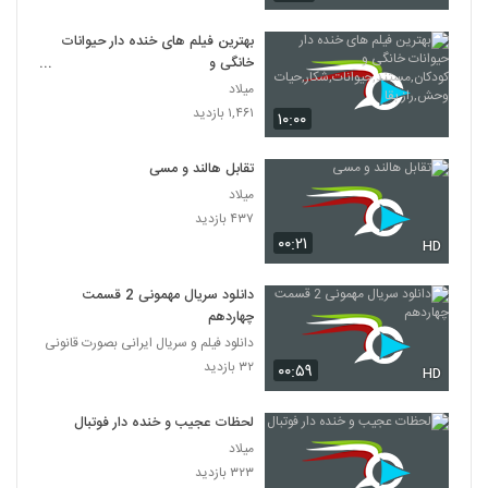
بهترین فیلم های خنده دار حیوانات
خانگی و
کودکان,مستند,حیوانات,شکار,حیات
میلاد
وحش,راز بقا
۱,۴۶۱ بازدید
۱۰:۰۰
تقابل هالند و مسی
میلاد
۴۳۷ بازدید
۰۰:۲۱
HD
دانلود سریال مهمونی 2 قسمت
چهاردهم
دانلود فیلم و سریال ایرانی بصورت قانونی
۳۲ بازدید
۰۰:۵۹
HD
لحظات عجیب و خنده دار فوتبال
میلاد
۳۲۳ بازدید