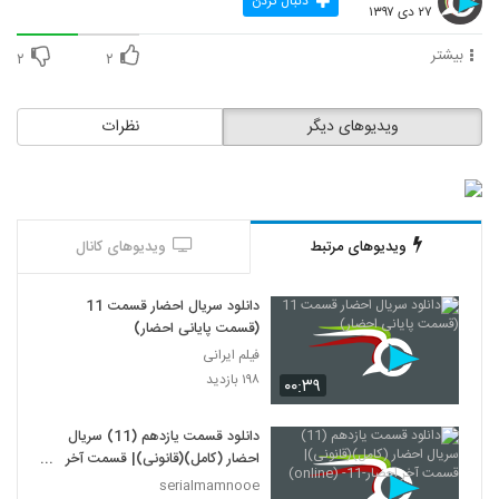
دنبال کردن
۲۷ دی ۱۳۹۷
بیشتر
۲
۲
ویدیوهای دیگر
نظرات
ویدیوهای مرتبط
ویدیوهای کانال
دانلود سریال احضار قسمت 11
(قسمت پایانی احضار)
فیلم ایرانی
۱۹۸ بازدید
۰۰:۳۹
دانلود قسمت یازدهم (11) سریال
احضار (کامل)(قانونی)| قسمت آخر
احضار-11- (online)
serialmamnooe