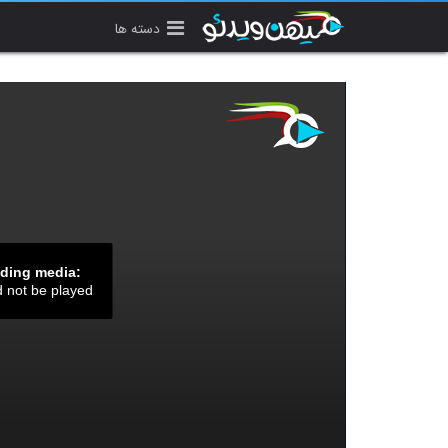
دسته ها
ading media:
d not be played