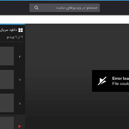
4
دانلود سریال ممنوعه 
5
۹
۹
از
ویدئو
6
Error lo
7
File coul
8