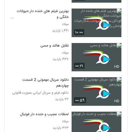
بهترین فیلم های خنده دار حیوانات
خانگی و
کودکان,مستند,حیوانات,شکار,حیات
میلاد
وحش,راز بقا
۱,۴۶۱ بازدید
۱۰:۰۰
تقابل هالند و مسی
میلاد
۴۳۷ بازدید
۰۰:۲۱
HD
دانلود سریال مهمونی 2 قسمت
چهاردهم
دانلود فیلم و سریال ایرانی بصورت قانونی
۳۲ بازدید
۰۰:۵۹
HD
لحظات عجیب و خنده دار فوتبال
میلاد
۳۲۳ بازدید