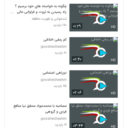
چگونه به خواسته های خود برسیم ؟
راه رسیدن به ثروت و فراوانی مالی
چیست؟
تندخوانی و تقویت حافظه
۱۷۰ بازدید
۰۱:۲۹
HD
کم رمقی اخلاقی
gooshecheshm
۲۰ بازدید
۰۲:۴۰
HD
دوراهی اجتماعی
gooshecheshm
۲۵ بازدید
۰۲:۰۶
HD
مصاحبه با محمدجواد محقق نیا منافع
فردی و گروهی
gooshecheshm
۱۹ بازدید
۰۳:۴۴
HD