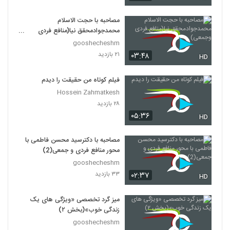
مصاحبه با حجت الاسلام
محمدجوادمحقق نیا(منافع فردی
وجمعی)
gooshecheshm
۲۱ بازدید
۰۳:۴۸
HD
فیلم کوتاه من حقیقت را دیدم
Hossein Zahmatkesh
۲۸ بازدید
۰۵:۳۶
HD
مصاحبه با دکترسید محسن فاطمی با
محور منافع فردی و جمعی(2)
gooshecheshm
۳۳ بازدید
۰۲:۳۷
HD
میز گرد تخصصی «ویژگی های یک
زندگی خوب»(بخش ۲)
gooshecheshm