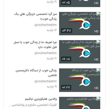
۲۱ بازدید
۰۲:۰۵
HD
میز گرد تخصصی «ویژگی های یک
زندگی خوب»
gooshecheshm
۱۶ بازدید
۰۳:۴۷
HD
چرا تعریف ما از زندگی خوب با نسل
قبل تفاوت دارد
gooshecheshm
۲۱ بازدید
۰۷:۰۸
HD
زندگی خوب از دیدگاه دکترمحسن
فاطمی
gooshecheshm
۱۹ بازدید
۰۲:۲۷
HD
والدین هلیکوپتری نباشیم
کلینیک تخصصیی مشاوره و روانشناسی خانواده ایرانی