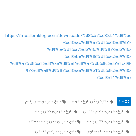
https://moallemblog.com/downloads/%d8%b7%d8%b1%d8%ad
-%d8%ac%d8%a7%d8%a8%d8%b1-
%d9%be%d8%a7%db%8c%d9%87-%db%8c-
%d9%be%d9%86%d8%ac%d9%85-
%d8%a7%d8%a8%d8%aa%d8%af%d8%a7%db%8c%db%8c-98-
97-%d8%a8%d9%87%d8%aa%d8%b1%db%8c%d9%86-
%d9%81%d8%a7/
طنز
دانلود رایگان طرح جابربن
طرح جابر ابن حیان پنجم
طرح جابر برای پنجم ابتدایی
طرح جابر برای کلاس پنجم
طرح جابر برای کلاس پنجم
طرح جابر بن حیان پنجم دبستان
طرح جابر بن حیان مدارس
طرح جابر پایه پنجم ابتدایی