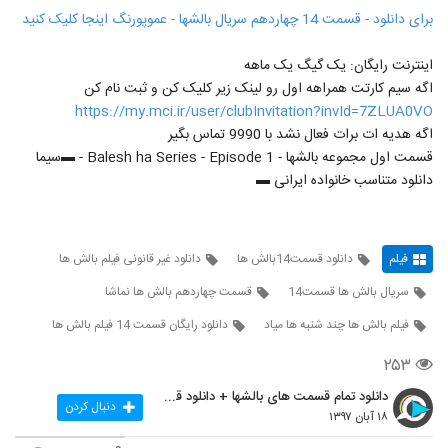
برای دانلود - قسمت 14 چهاردهم سریال بالشها - عموپورنگ اینجا کلیک کنید
اینترنت رایگان: یک گیگ یک ماهه
اگه سیم کارتت همراهه اول رو لینک زیر کلیک کن و ثبت نام کن
https://my.mci.ir/user/clubInvitation?invId=7ZLUA0VO
اگه هدیه ات برات فعال نشد با 9990 تماس بگیر
قسمت اول مجموعه بالشها - Balesh ha Series - Episode 1 - ▬سیما
دانلود متناسب خانواده ایرانی ▬
فیلم
دانلود قسمت14بالش ها
دانلود غیر قانونی فیلم بالش ها
سريال بالش ها قسمت14
قسمت چهاردهم بالش ها نماشا
فیلم بالش ها چند شنبه ها میاد
دانلود رایگان قسمت 14 فیلم بالش ها
۲۵۳
دانلود تمام قسمت های بالشها + دانلود قسمت 14 چهارد
دنبال کردن
۱۸ آبان ۱۳۹۷