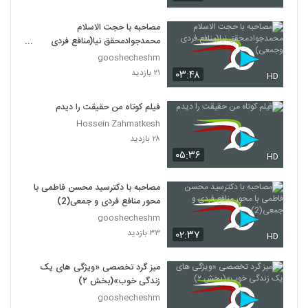
مصاحبه با حجت الاسلام
محمدجوادمحقق نیا(منافع فردی
وجمعی)
gooshecheshm
۲۱ بازدید
۰۳:۴۸
HD
فیلم کوتاه من حقیقت را دیدم
Hossein Zahmatkesh
۲۸ بازدید
۰۵:۳۶
HD
مصاحبه با دکترسید محسن فاطمی با
محور منافع فردی و جمعی(2)
gooshecheshm
۳۳ بازدید
۰۲:۳۷
HD
میز گرد تخصصی «ویژگی های یک
زندگی خوب»(بخش ۲)
gooshecheshm