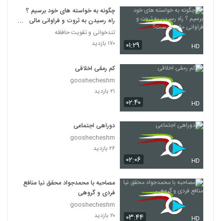
چگونه به خواسته های خود برسیم ؟
راه رسیدن به ثروت و فراوانی مالی
چیست؟
تندخوانی و تقویت حافظه
۱۷۰ بازدید
۰۱:۲۹
HD
کم رمقی اخلاقی
gooshecheshm
۲۱ بازدید
۰۲:۴۰
HD
دوراهی اجتماعی
gooshecheshm
۲۶ بازدید
۰۲:۰۶
HD
مصاحبه با محمدجواد محقق نیا منافع
فردی و گروهی
gooshecheshm
۲۰ بازدید
۰۳:۴۴
HD