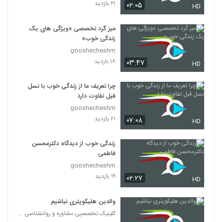
۲۱ بازدید
۰۲:۰۵
HD
میز گرد تخصصی «ویژگی های یک
زندگی خوب»
gooshecheshm
۱۸ بازدید
۰۳:۴۷
HD
چرا تعریف ما از زندگی خوب با نسل
قبل تفاوت دارد
gooshecheshm
۲۱ بازدید
۰۷:۰۸
HD
زندگی خوب از دیدگاه دکترمحسن
فاطمی
gooshecheshm
۱۹ بازدید
۰۲:۲۷
HD
والدین هلیکوپتری نباشیم
کلینیک تخصصیی مشاوره و روانشناسی خانواده ایرانی