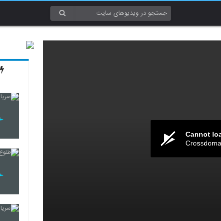
Cannot lo
Crossdomai