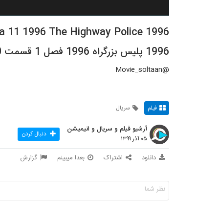
1996 پلیس بزرگراه 1996 فصل 1 قسمت 40 دوبله فارسی
@Movie_soltaan
فیلم
سریال
آرشیو فیلم و سریال و انیمیشن
دنبال کردن
۰۵ آذر ۱۳۹۹
دانلود
اشتراک
بعدا میبینم
گزارش