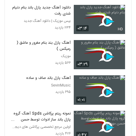
دانلود آهنگ جدید پازل باند بنام دنیام
شدی رفت
بیس موزیک | دانلود آهنگ جدید
۲۳۴ بازدید
۰۳:۱۴
HD
آهنگ پازل بند بنام مغرور و عاشق (
رمیکس )
موزیک
۵۶۶ بازدید
۰۳:۲۹
آهنگ پازل باند صاف و ساده
SevinMusic
۶۹۵ بازدید
۰۱:۰۱
نمونه ریتم پرکاشن Spds آهنگ گروه
پازل باند ساز ادوات توسط حسن
مهدوی
اولین مرجع تخصصی پرکاشن های دیجیتال در ایران
۴۲۶ بازدید
۰۱:۴۷