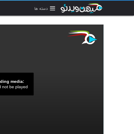
دسته ها
ading media:
d not be played