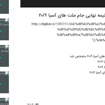
مه نهایی جام ملت های آسیا ۲۰۱۹
لب اینجا کلیک کنید](http://digikav.ir/1397/11/04/%d8%b3%d8%a7%d8%b9%d8%aa-
%d8%af%d9%82%db%8c%d9%8
%d8%a8%d8%a7%d8%b2%db%8
%da%
۲ مشخص شد.
۲
۲
یا ۲۰۱۹
۳۰۴