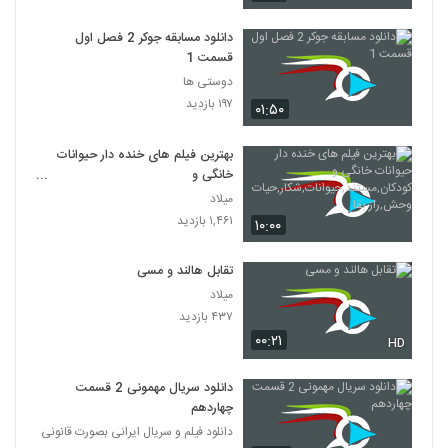
دانلود مسابقه جوکر 2 فصل اول
قسمت 1
دوستی ها
۱۹۷ بازدید
۰۱:۵۰
بهترین فیلم های خنده دار حیوانات
خانگی و
کودکان,مستند,حیوانات,شکار,حیات
میلاد
وحش,راز بقا
۱,۴۶۱ بازدید
۱۰:۰۰
تقابل هالند و مسی
میلاد
۴۳۷ بازدید
۰۰:۲۱
HD
دانلود سریال مهمونی 2 قسمت
چهاردهم
دانلود فیلم و سریال ایرانی بصورت قانونی