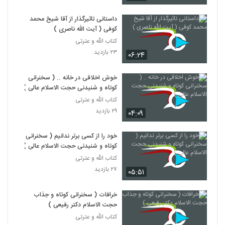
سخنرانی استاد رائفی پور - مجلس، شاه کلید
داستانی تاثیرگذار از آقا شیخ محمد
مشکلات - یزد - 1398/11/28
کوفی ( آیت الله ناصری )
108
۱۲۹ بازدید
کتاب الله و عترتی
۲۳ بازدید
۰۶:۲۴
سخنرانی استاد رائفی پور - نبرد سیستماتیک در
جغرافیای آخرالزمان - تهران - 1398/09/12
109
۱۳۴ بازدید
خوش اخلاقی در خانه .. ( سخنرانی
کوتاه و شنیدنی حجت الاسلام عالی )
سخنرانی استاد رائفی پور - آرمان شهر مهدوی -
کتاب الله و عترتی
اردکان - 1398/11/28
۲۹ بازدید
۰۴:۰۹
110
۱۴۱ بازدید
خود را از کسی برتر ندانیم ( سخنرانی
سخنرانی استاد رائفی پور - ابتلائات آخرالزمانی،
پیرامون مسائل روز (کرونا) - تهران -
کوتاه و شنیدنی حجت الاسلام عالی )
111
1398/12/17
۱۵۷ بازدید
کتاب الله و عترتی
۲۷ بازدید
۰۵:۵۱
سخنرانی استاد رائفی پور - شفافیت و انقلاب
اسلامی - زنجان - 1397/12/06
112
خرافات ( سخنرانی کوتاه و جذاب
۱۳۴ بازدید
حجت الاسلام دکتر رفیعی )
کتاب الله و عترتی
سخنرانی استاد رائفی پور - کرونا - جلسه 1 (چه