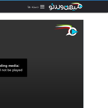
دسته ها
ading media:
d not be played