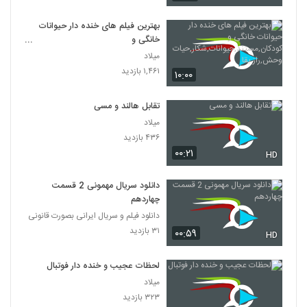
بهترین فیلم های خنده دار حیوانات
خانگی و
کودکان,مستند,حیوانات,شکار,حیات
میلاد
وحش,راز بقا
۱,۴۶۱ بازدید
۱۰:۰۰
تقابل هالند و مسی
میلاد
۴۳۶ بازدید
۰۰:۲۱
HD
دانلود سریال مهمونی 2 قسمت
چهاردهم
دانلود فیلم و سریال ایرانی بصورت قانونی
۳۱ بازدید
۰۰:۵۹
HD
لحظات عجیب و خنده دار فوتبال
میلاد
۳۲۳ بازدید