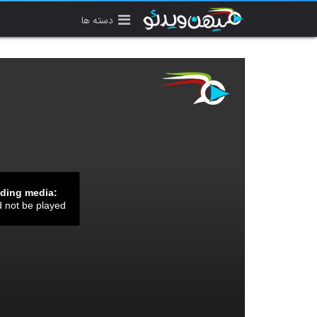
دسته ها
ading media:
d not be played