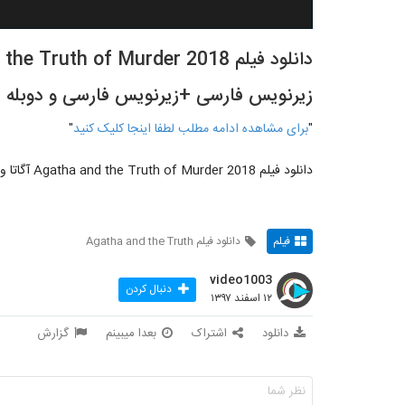
زیرنویس فارسی +زیرنویس فارسی و دوبله 
"
برای مشاهده ادامه مطلب لطفا اینجا کلیک کنید
"
دانلود فیلم Agatha and the Truth of Murder 2018 آگاتا و حقیقت قتل با زیرنویس فارسی +زیرنویس فارسی و دوبله فارسی
فیلم
دانلود فیلم Agatha and the Truth
video1003
دنبال کردن
۱۲ اسفند ۱۳۹۷
دانلود
اشتراک
بعدا میبینم
گزارش