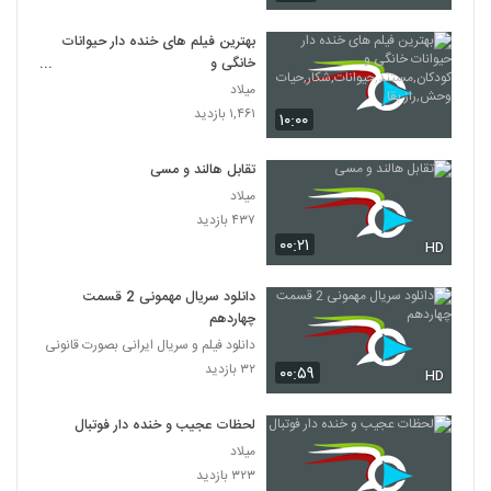
بهترین فیلم های خنده دار حیوانات
خانگی و
کودکان,مستند,حیوانات,شکار,حیات
میلاد
وحش,راز بقا
۱,۴۶۱ بازدید
۱۰:۰۰
تقابل هالند و مسی
میلاد
۴۳۷ بازدید
۰۰:۲۱
HD
دانلود سریال مهمونی 2 قسمت
چهاردهم
دانلود فیلم و سریال ایرانی بصورت قانونی
۳۲ بازدید
۰۰:۵۹
HD
لحظات عجیب و خنده دار فوتبال
میلاد
۳۲۳ بازدید