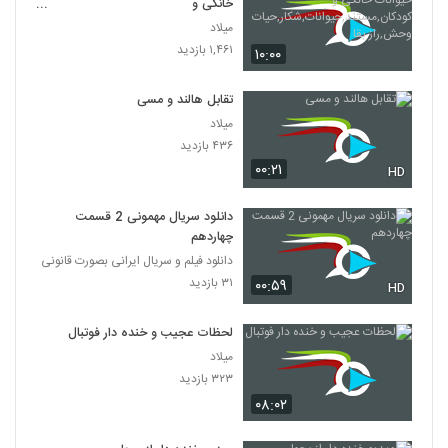
خانگی و
کودکان,مستند,حیوانات,شکار,حیات
میلاد
وحش,راز بقا
۱,۴۶۱ بازدید
۱۰:۰۰
تقابل هالند و مسی
میلاد
۴۳۶ بازدید
۰۰:۲۱
HD
دانلود سریال مهمونی 2 قسمت
چهاردهم
دانلود فیلم و سریال ایرانی بصورت قانونی
۳۱ بازدید
۰۰:۵۹
HD
لحظات عجیب و خنده دار فوتبال
میلاد
۳۲۳ بازدید
۰۸:۰۲