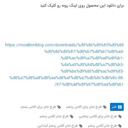
برای دانلود این محصول روی لینک روبه رو کلیک کنید
https://moallemblog.com/downloads/%d9%86%d9%85%d9%88
%d9%86%d9%87-%d8%b7%d8%b1%d8%ad-
%d8%ac%d8%a7%d8%a8%d8%b1-
%da%a9%d9%84%d8%a7%d8%b3-
%d9%be%d9%86%d8%ac%d9%85-
%d8%a7%d8%a8%d8%aa%d8%af%d8%a7%db%8c%db%8c-98-
97-%d8%a8%d9%87%d8%aa%d8%b1/
طنز
طرح جابر برای کلاس پنجم
طرح جابر برای کلاس پنجم
طرح جابر برای کلاس پنجمی
طرح جابر كلاس پنجم
طرح جابر کلاس پنجم
طرح جابر کلاس پنجم ابتدایی