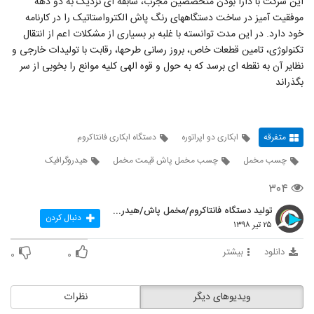
این شرکت با دارا بودن متخصصین مجرب، سابقه ای نزدیک به دو دهه
موفقیت آمیز در ساخت دستگاههای رنگ پاش الکترواستاتیک را در کارنامه
خود دارد. در این مدت توانسته با غلبه بر بسیاری از مشکلات اعم از انتقال
تکنولوژی، تامین قطعات خاص، بروز رسانی طرحها، رقابت با تولیدات خارجی و
نظایر آن به نقطه ای برسد که به حول و قوه الهی کلیه موانع را بخوبی از سر
بگذراند
متفرقه
ابکاری دو اپراتوره
دستگاه ابکاری فانتاکروم
چسب مخمل
چسب مخمل پاش قیمت مخمل
هیدروگرافیک
۳۰۴
تولید دستگاه فانتاکروم/مخمل پاش/هیدروگرافیک
دنبال کردن
۲۵ تیر ۱۳۹۸
دانلود
بیشتر
۰
۰
ویدیوهای دیگر
نظرات