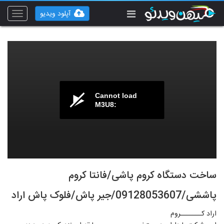
آپلود ویدیو
Toggle
vigation
Cannot load
M3U8:
ساخت دستگاه کروم پاشی/فانتا کروم
پاششی/09128053607/جیر پاش/فلوک پاش اراد
اراد کـــــــروم