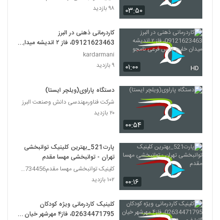
۹۸ بازدید
۰۳:۵۰
کاردرمانی ذهنی در البرز
09121623463، فاز ۲ اندیشه میدان
خلیج فارس فرعی نامجو
kardarmani
۹ بازدید
۰۱:۰۰
HD
دستگاه پاراوی(ویلچر ایستا)
شرکت فناورمهندسی دانش وصنعت البرز
۲۰ بازدید
۰۰:۵۴
پارت521_بهترین کلینیک توانبخشی
تهران - توانبخشی مهسا مقدم
کلینیک توانبخشی مهسا مقدم09357734456
۱۰۲ بازدید
۰۰:۱۶
کلینیک کاردرمانی ویژه کودکان
02634471795، فاز۴ مهرشهر خیان