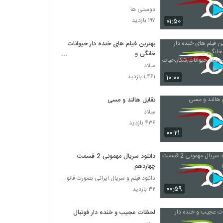
دوستی ها
۰۱:۵۰
۱۹۷ بازدید
بهترین فیلم های خنده دار حیوانات
خانگی و
کودکان,مستند,حیوانات,شکار,حیات
میلاد
وحش,راز بقا
۱۰:۰۰
۱,۴۶۱ بازدید
تقابل هالند و مسی
میلاد
۴۳۶ بازدید
۰۰:۲۱
دانلود سریال مهمونی 2 قسمت
چهاردهم
دانلود فیلم و سریال ایرانی بصورت قانونی
۰۰:۵۹
۳۲ بازدید
لحظات عجیب و خنده دار فوتبال