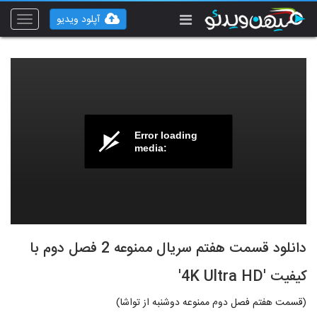
آپلود ویدیو
Toggle
vigation
Error loading
media:
دانلود قسمت هفتم سریال ممنوعه 2 فصل دوم با
کیفیت '4K Ultra HD'
(قسمت هفتم فصل دوم ممنوعه دوشنبه از تواشا)